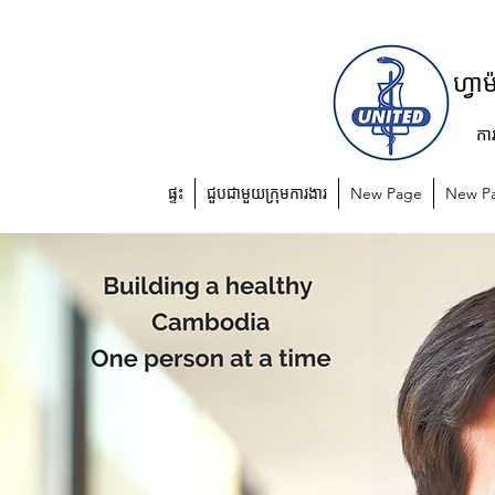
យូហ្វាហ្វា
កា
ផ្ទះ
ជួបជាមួយក្រុមការងារ
New Page
New P