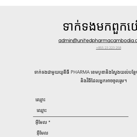
ទាក់ទង​មក​ពួក​
admin@unitedpharmacambodia.o
+855 23 223 258
ទាក់ទងជាមួយយូនីធី PHARMA ខេមបូឌានិងស្វែងយល់បន្ថែ
និងវិធីដែលអ្នកអាចចូលរួម។
ឈ្មោះ
អ៊ីមែល