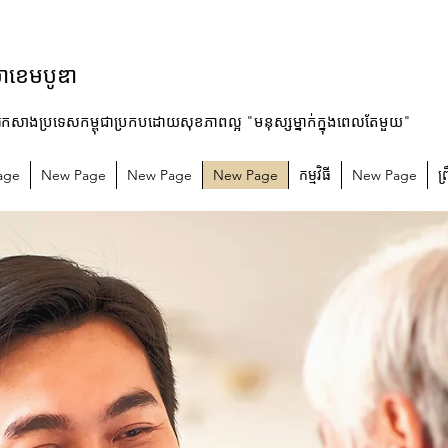
ម៉ាខេមបូឌា
រកសាងប្រទេសកម្ពុជាប្រកបដោយសុខភាពល្អ "មនុស្សម្នាក់ក្នុងពេលតែមួយ"
age
New Page
New Page
New Page
កម្មវិធី
New Page
ព