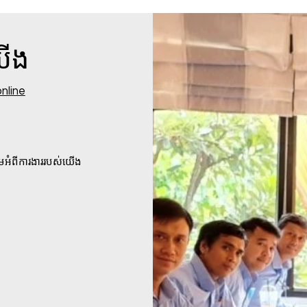
យើង
nline
មអំពីការងាររបស់យើង