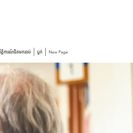
្រឹត្តិការណ៍ជិតមកដល់
ប្លក់
New Page