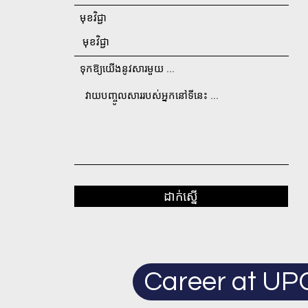
មុខវិជ្ជា
ទុកឱ្យយើងនូវសារមួយ ...
ដាក់ស្នើ
Career at UP